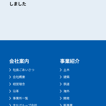
しました
会社案内
事業紹介
社長ごあいさつ
土木
会社概要
建築
経営理念
鉄道
沿革
海外
事業所一覧
開発
主なグループ会社
新事業